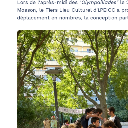
Lors de l'après-midi des "
Olympaillades"
le 
Mosson, le Tiers Lieu Culturel d'i.PEICC a pr
déplacement en nombres, la conception part