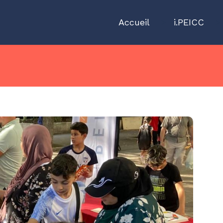
Accueil
">
i.PEICC
">