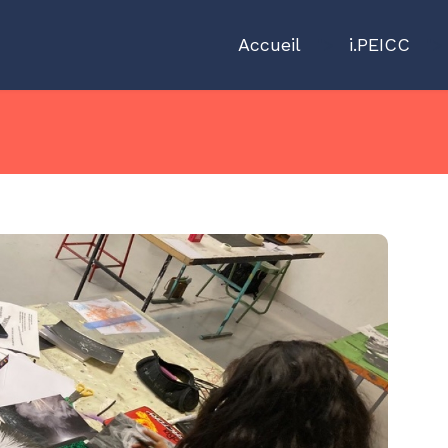
Accueil
">
i.PEICC
">