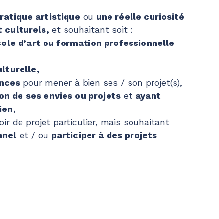
ratique artistique
ou
une réelle curiosité
t culturels,
et souhaitant soit :
école d’art ou formation professionnelle
lturelle,
ances
pour mener à bien ses / son projet(s),
n de ses envies ou projets
et
ayant
ien
,
oir de projet particulier, mais souhaitant
nnel
et / ou
participer à des projets