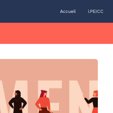
Accueil
">
i.PEICC
">