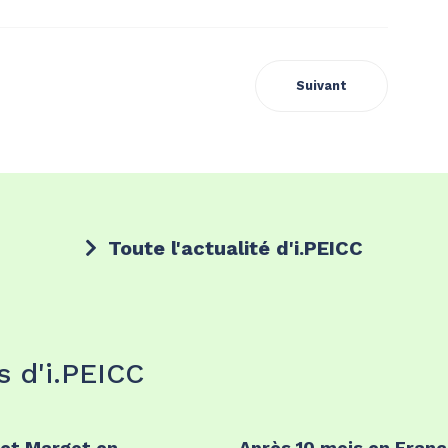
Suivant
Toute l'actualité d'i.PEICC
s d'i.PEICC
 et Margot en
Après 10 mois en Franc