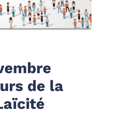
ovembre
urs de la
aïcité